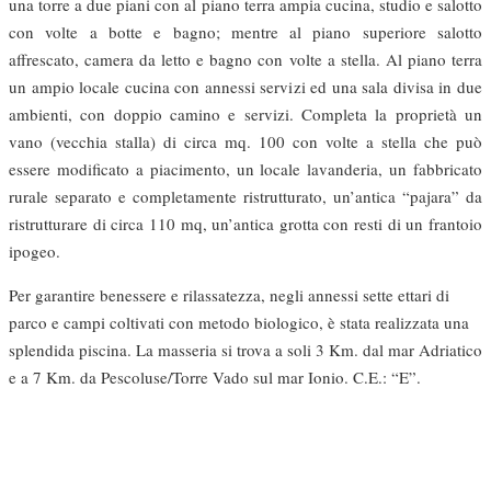
una torre a due piani con al piano terra ampia cucina, studio e salotto
con volte a botte e bagno; mentre al piano superiore salotto
affrescato, camera da letto e bagno con volte a stella. Al piano terra
un ampio locale cucina con annessi servizi ed una sala divisa in due
ambienti, con doppio camino e servizi. Completa la proprietà un
vano (vecchia stalla) di circa mq. 100 con volte a stella che può
essere modificato a piacimento, un locale lavanderia, un fabbricato
rurale separato e completamente ristrutturato, un’antica “pajara” da
ristrutturare di circa 110 mq, un’antica grotta con resti di un frantoio
ipogeo.
Per garantire benessere e rilassatezza, negli annessi sette ettari di
parco e campi coltivati con metodo biologico, è stata realizzata una
splendida piscina. La masseria si trova a soli 3 Km. dal mar Adriatico
e a 7 Km. da Pescoluse/Torre Vado sul mar Ionio. C.E.: “E”.