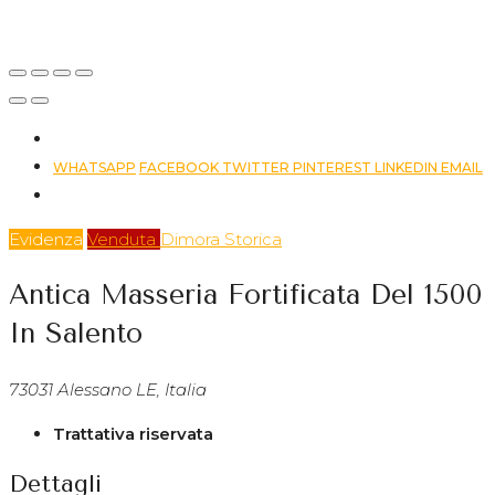
Alessano LE,
Italia
WHATSAPP
FACEBOOK
TWITTER
PINTEREST
LINKEDIN
EMAIL
Evidenza
Venduta
Dimora Storica
Antica Masseria Fortificata Del 1500
In Salento
73031 Alessano LE, Italia
Trattativa riservata
Dettagli