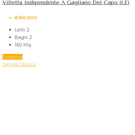
Villetta Indipendente A Gagliano Del Capo (LE)
€190.000
Letti:
2
Bagni:
2
160
Mq
Evidenza
Dimora Storica