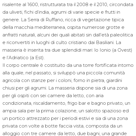
risalente al 1600, ristrutturata tra il 2008 e il 2010, circondata
da uliveti, fichi d’india, agrumi di varie specie e frutti in
genere. La Serra di Ruffano, ricca di vegetazione tipica
della macchia mediterranea, ospita numerose grotte e
anfratti naturali, alcuni dei quali abitati sin dall’età paleolitica
e riconvertiti in luoghi di culto cristiano dai Basiliani. La
masseria è inserita tra due splendidi mari: lo Ionio (a Ovest)
e l’Adriatico (a Est).
Il corpo centrale è costituito da una torre fortificata intorno
alla quale, nel passato, si sviluppò una piccola comunità
agricola con stanze per i coloni, forno in pietra, giardini
chiusi per gli agrumi. La masseria dispone sia di una zona
per gli ospiti con sei camere da letto, con aria
condizionata, riscaldamento, frigo bar e bagno privato, un
ampia sala per la prima colazione, un salotto spazioso ed
un portico attrezzato per i periodi estivi e sia di una zona
privata con volte a botte faccia vista, composta da un
alloggio con tre camere da letto, due bagni, una grande