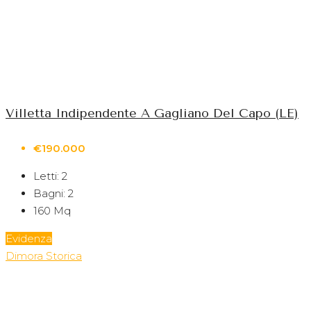
Villetta Indipendente A Gagliano Del Capo (LE)
€190.000
Letti:
2
Bagni:
2
160
Mq
Evidenza
Dimora Storica