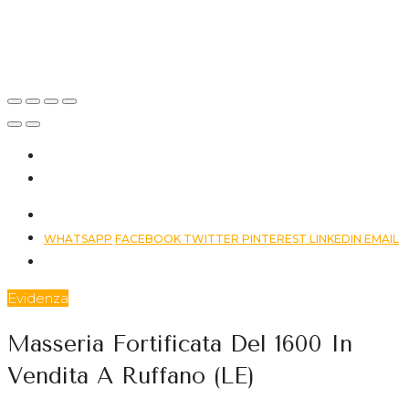
Via Giovanni
Pascoli,
Ruffano, LE,
Italia
WHATSAPP
FACEBOOK
TWITTER
PINTEREST
LINKEDIN
EMAIL
Evidenza
Masseria Fortificata Del 1600 In
Vendita A Ruffano (LE)