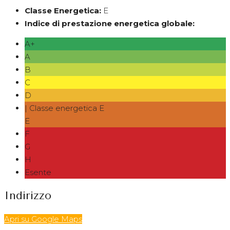
Classe Energetica:
E
Indice di prestazione energetica globale:
A+
A
B
C
D
| Classe energetica E
E
F
G
H
Esente
Indirizzo
Apri su Google Maps