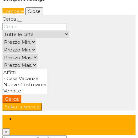
Compare
Close
Cerca
Cerca
Salva la ricerca
Login
×