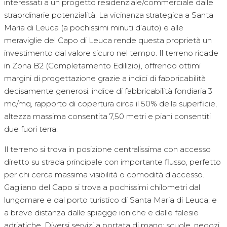
interessati a un progetto residenziale/commerciale dalle
straordinarie potenzialità. La vicinanza strategica a Santa
Maria di Leuca (a pochissimi minuti d’auto) e alle
meraviglie del Capo di Leuca rende questa proprietà un
investimento dal valore sicuro nel tempo. Il terreno ricade
in Zona B2 (Completamento Edilizio), offrendo ottimi
margini di progettazione grazie a indici di fabbricabilità
decisamente generosi: indice di fabbricabilità fondiaria 3
mc/mq, rapporto di copertura circa il 50% della superficie,
altezza massima consentita 7,50 metri e piani consentiti
due fuori terra.
Il terreno si trova in posizione centralissima con accesso
diretto su strada principale con importante flusso, perfetto
per chi cerca massima visibilità o comodità d’accesso.
Gagliano del Capo si trova a pochissimi chilometri dal
lungomare e dal porto turistico di Santa Maria di Leuca, e
a breve distanza dalle spiagge ioniche e dalle falesie
adriatiche. Diversi servizi a portata di mano: scuole, negozi,