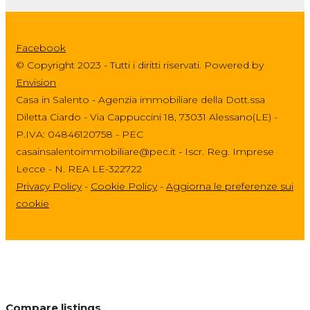
Facebook
© Copyright 2023 - Tutti i diritti riservati. Powered by
Envision
Casa in Salento - Agenzia immobiliare della Dott.ssa
Diletta Ciardo - Via Cappuccini 18, 73031 Alessano(LE) -
P.IVA: 04846120758 - PEC
casainsalentoimmobiliare@pec.it - Iscr. Reg. Imprese
Lecce - N. REA LE-322722
Privacy Policy
-
Cookie Policy
-
Aggiorna le preferenze sui
cookie
Compare listings