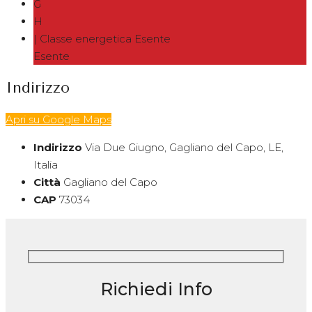
G
H
| Classe energetica Esente
Esente
Indirizzo
Apri su Google Maps
Indirizzo
Via Due Giugno, Gagliano del Capo, LE,
Italia
Città
Gagliano del Capo
CAP
73034
Richiedi Info