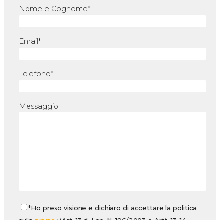
Nome e Cognome*
Email*
Telefono*
Messaggio
*Ho preso visione e dichiaro di accettare la politica
sulla
privacy
(Art. 13 d. Lgs. N. 196/2003 e Artt. 13-14