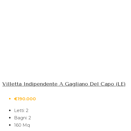
Villetta Indipendente A Gagliano Del Capo (LE)
€190.000
Letti:
2
Bagni:
2
160
Mq