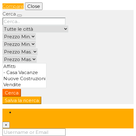
Compare
Close
Cerca
Cerca
Salva la ricerca
Login
×