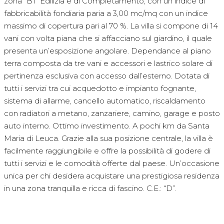
zona “B1” Edilizia e di Completamento, con un indice di
fabbricabilità fondiaria paria a 3,00 mc/mq con un indice
massimo di copertura pari al 70 %. La villa si compone di 14
vani con volta piana che si affacciano sul giardino, il quale
presenta un’esposizione angolare. Dependance al piano
terra composta da tre vani e accessori e lastrico solare di
pertinenza esclusiva con accesso dall’esterno. Dotata di
tutti i servizi tra cui acquedotto e impianto fognante,
sistema di allarme, cancello automatico, riscaldamento
con radiatori a metano, zanzariere, camino, garage e posto
auto interno. Ottimo investimento. A pochi km da Santa
Maria di Leuca. Grazie alla sua posizione centrale, la villa è
facilmente raggiungibile e offre la possibilità di godere di
tutti i servizi e le comodità offerte dal paese. Un’occasione
unica per chi desidera acquistare una prestigiosa residenza
in una zona tranquilla e ricca di fascino. C.E.: “D”.