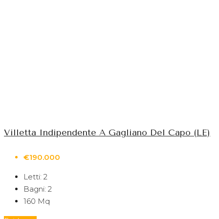
Villetta Indipendente A Gagliano Del Capo (LE)
€190.000
Letti:
2
Bagni:
2
160
Mq