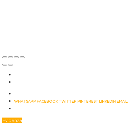
€790.000
Via Grassi, n.
39,
Castrignano
del Capo, LE,
Italia
WHATSAPP
FACEBOOK
TWITTER
PINTEREST
LINKEDIN
EMAIL
Evidenza