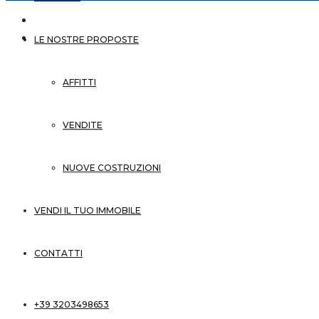
LE NOSTRE PROPOSTE
AFFITTI
Home
Vendite
VENDITE
Villa
indipendente
NUOVE COSTRUZIONI
con
giardino
ad
VENDI IL TUO IMMOBILE
Alessano
(LE)
CONTATTI
WHATSAPP
+39 3203498653
FACEBOOK