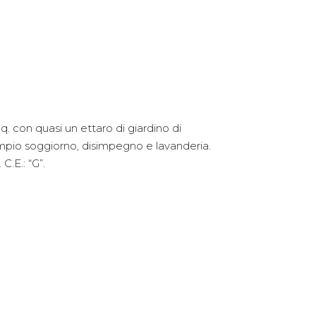
q. con quasi un ettaro di giardino di
mpio soggiorno, disimpegno e lavanderia.
.E.: “G”.