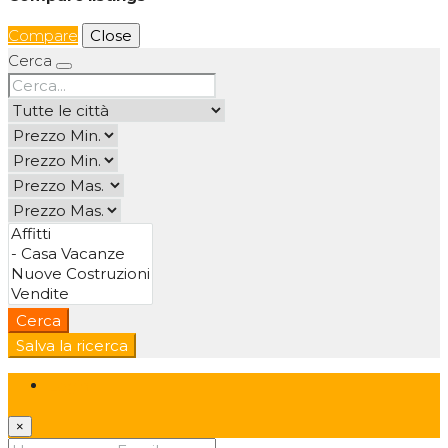
Compare
Close
Cerca
Cerca
Salva la ricerca
Login
×