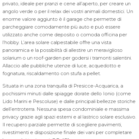
privato, ideale per pranzi e cene all’aperto, per creare un
angolo verde o per il relax dei vostri animali domestici. Un
enorme valore aggiunto è il garage che permette di
parcheggiare comodamente più auto e può essere
utilizzato anche come deposito o comoda officina per
l’hobby. L’area solare calpestabile offre una vista
panoramica e la possibilità di allestire un meraviglioso
solarium o un roof-garden per godersi i tramonti salentini.
Allaccio alle pubbliche utenze di luce, acquedotto e
fognatura, riscaldamento con stufa a pellet.
Situata in una zona tranquilla di Presicce-Acquarica, a
pochissimi minuti dalle spiagge dorate dello Ionio (come
Lido Marini e Pescoluse) e dalle principali bellezze storiche
dell’entroterra. Nessuna spesa condominiale e massima
privacy grazie agli spazi esterni e al lastrico solare esclusivo.
Il recupero parziale permette di scegliere pavimenti,
rivestimenti e disposizione finale dei vani per completare