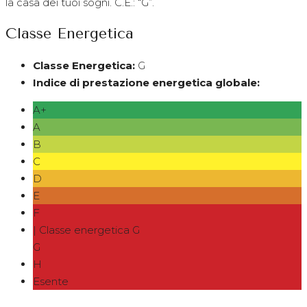
la casa dei tuoi sogni. C.E.: “G”.
Classe Energetica
Classe Energetica:
G
Indice di prestazione energetica globale:
A+
A
B
C
D
E
F
| Classe energetica G
G
H
Esente