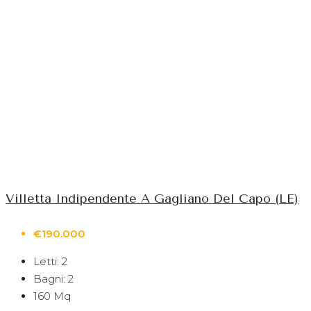
Villetta Indipendente A Gagliano Del Capo (LE)
€190.000
Letti:
2
Bagni:
2
160
Mq