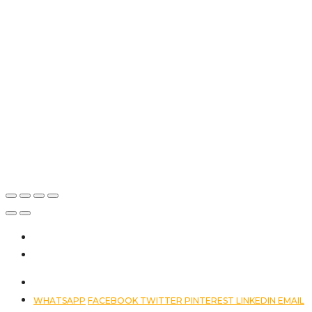
(LE)
€89.000
Via
Alessandro
Manzoni, 27,
Presicce,
Presicce-
Acquarica
LE, Italia
WHATSAPP
FACEBOOK
TWITTER
PINTEREST
LINKEDIN
EMAIL